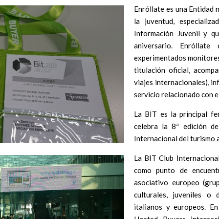
Enróllate es una Entidad n
la juventud, especializ
Información Juvenil y 
aniversario. Enróllat
experimentados monitores
titulación oficial, acom
viajes internacionales), i
servicio relacionado con el
La BIT es la principal fe
celebra la 8ª edición de
Internacional del turismo 
La BIT Club Internaciona
como punto de encuentr
asociativo europeo (grup
culturales, juveniles o 
italianos y europeos. E
Hosted Buyers internac