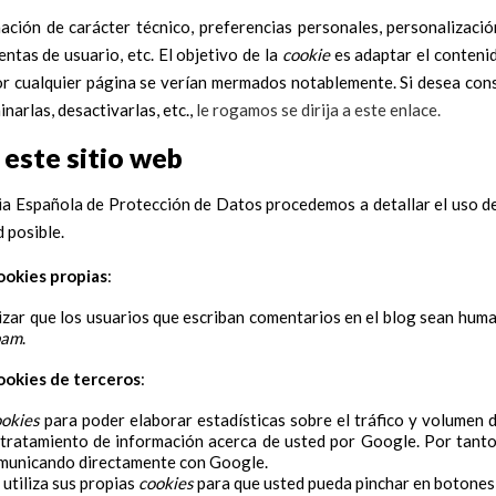
ción de carácter técnico, preferencias personales, personalización
entas de usuario, etc. El objetivo de la
cookie
es adaptar el contenid
or cualquier página se verían mermados notablemente. Si desea con
narlas, desactivarlas, etc.,
le rogamos se dirija a este enlace.
 este sitio web
cia Española de Protección de Datos procedemos a detallar el uso 
 posible.
ookies propias
:
izar que los usuarios que escriban comentarios en el blog sean hum
pam
.
ookies de terceros
:
ookies
para poder elaborar estadísticas sobre el tráfico y volumen de
 tratamiento de información acerca de usted por Google. Por tanto,
omunicando directamente con Google.
 utiliza sus propias
cookies
para que usted pueda pinchar en botones