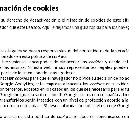
inación de cookies
su derecho de desactivación o eliminación de cookies de este siti
gador que esté usando.
Aquí le dejamos una guía rápida para los nav
tes legales se hacen responsables ni del contenido ni de la veracid
ionados en esta política de
cookies
.
 herramientas encargadas de almacenar las
cookies
y desde este
e las mismas. Ni esta web ni sus representantes legales pueden 
 parte de los mencionados navegadores.
instalar
cookies
para que el navegador no olvide su decisión de no ac
oogle Analytics, esta empresa almacena las
cookies
en servidor
n terceros, excepto en los casos en los que sea necesario para el f
n Google no guarda su dirección IP. Google Inc. es una compañía adh
 transferidos serán tratados con un nivel de protección acorde a l
respecto
en este enlace
. Si desea información sobre el uso que Googl
a acerca de esta política de
cookies
no dude en comunicarse con 