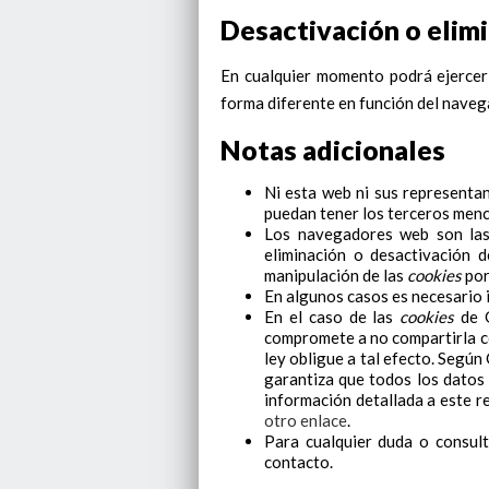
Desactivación o elim
En cualquier momento podrá ejercer 
forma diferente en función del nave
Notas adicionales
Ni esta web ni sus representan
puedan tener los terceros menc
Los navegadores web son las
eliminación o desactivación d
manipulación de las
cookies
por
En algunos casos es necesario 
En el caso de las
cookies
de G
compromete a no compartirla co
ley obligue a tal efecto. Segú
garantiza que todos los datos
información detallada a este 
otro enlace
.
Para cualquier duda o consult
contacto.