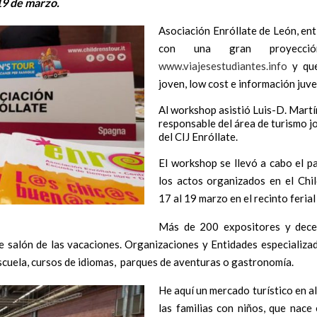
19 de marzo.
Asociación Enróllate de León, ent
con una gran proyecci
www.viajesestudiantes.info
y que
joven, low cost e información juven
Al workshop asistió Luis-D. Martí
responsable del área de turismo j
del CIJ Enróllate.
El workshop se llevó a cabo el 
los actos organizados en el Chil
17 al 19 marzo en el recinto feria
Más de 200 expositores y decen
e salón de las vacaciones. Organizaciones y Entidades especializa
cuela, cursos de idiomas, parques de aventuras o gastronomía.
He aquí un mercado turístico en a
las familias con niños, que nac