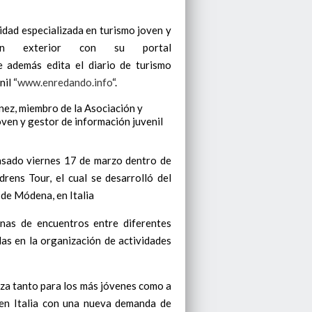
idad especializada en turismo joven y
ón exterior con su portal
 además edita el diario de turismo
il “
www.enredando.info
“.
nez, miembro de la Asociación y
oven y gestor de información juvenil
pasado viernes 17 de marzo dentro de
drens Tour, el cual se desarrolló del
l de Módena, en Italia
as de encuentros entre diferentes
das en la organización de actividades
lza tanto para los más jóvenes como a
e en Italia con una nueva demanda de