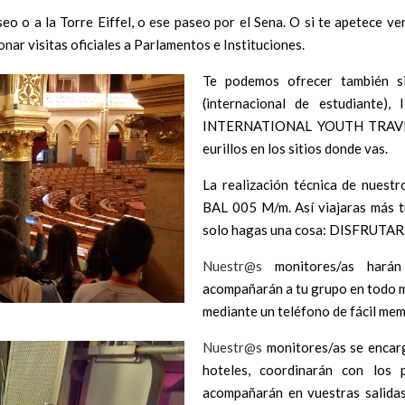
seo o a la Torre Eiffel, o ese paseo por el Sena. O si te apetece v
ar visitas oficiales a Parlamentos e Instituciones.
Te podemos ofrecer también si
(internacional de estudiante),
INTERNATIONAL YOUTH TRAVEL 
eurillos en los sitios donde vas.
La realización técnica de nuest
BAL 005 M/m. Así viajaras más t
solo hagas una cosa: DISFRUTAR
Nuestr@s
monitores/as harán 
acompañarán a tu grupo en todo 
mediante un teléfono de fácil mem
Nuestr@s
monitores/as se encarg
hoteles, coordinarán con los 
acompañarán en vuestras salidas