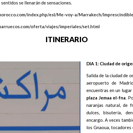
s sentidos se llenarán de sensaciones.
tmorocco.com/index.php/esl/Me-voy-a/Marrakech/Imprescindibl
arruecos.com/oferta/viajes/imperiales/set.html
ITINERARIO
DIA 1: Ciudad de orig
Salida de la ciudad de o
aeropuerto de Madrid
encuentras en un lugar
plaza Jemaa el-fna
. P
naranjas natural, de f
dulces, bisutería, de
encargo. A veces tambi
los Gnaoua, tocadores 