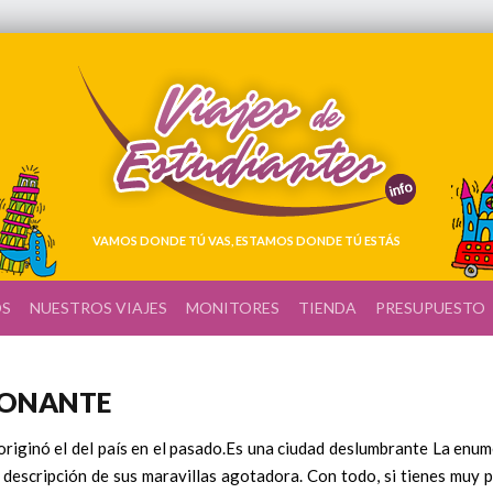
VAMOS DONDE TÚ VAS, ESTAMOS DONDE TÚ ESTÁS
OS
NUESTROS VIAJES
MONITORES
TIENDA
PRESUPUESTO
IONANTE
riginó el del país en el pasado.Es una ciudad deslumbrante La enu
 descripción de sus maravillas agotadora. Con todo, si tienes muy p