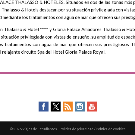
CE THALASSO & HOTELES. Situados en dos de las zonas más popu
 Thalasso & Hotels destacan por su situación privilegiada con vistas
ud mediante los tratamientos con agua de mar que ofrecen sus presti
ín Thalasso & Hotel **** y Gloria Palace Amadores Thalasso & Hotel
situación privilegiada con vistas de ensueño, su amplitud de espacio
los tratamientos con agua de mar que ofrecen sus prestigiosos T
relajante circuito Spa del Hotel Gloria Palace Royal.
© 2026 Viajes de Estudiantes.
Política de privacidad
/
Política de cookies