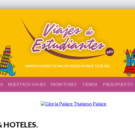
VAMOS DONDE TÚ VAS, ESTAMOS DONDE TÚ ESTÁS
OS
NUESTROS VIAJES
MONITORES
TIENDA
PRESUPUESTO
 HOTELES.