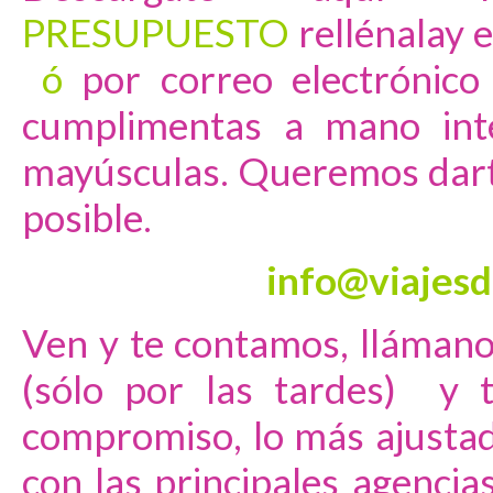
PRESUPUESTO
rellénala
y 
ó
por correo electrónico 
cumplimentas a mano inte
mayúsculas. Queremos dart
posible.
info@viajesd
Ven y te contamos, lláman
(sólo por las tardes) y 
compromiso, lo más ajusta
con las principales agenci