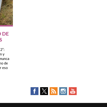
 DE
S
2”:
n y
 nunca
no de
r eso