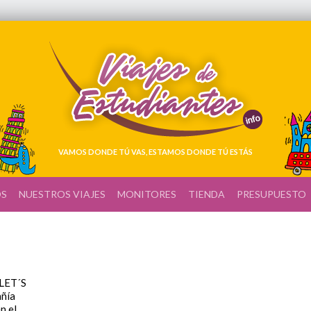
VAMOS DONDE TÚ VAS, ESTAMOS DONDE TÚ ESTÁS
OS
NUESTROS VIAJES
MONITORES
TIENDA
PRESUPUESTO
LET´S
añía
n el