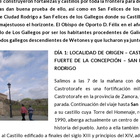
e construyeron fortalezas y castillos por toda la frontera para 
as dan buena prueba de ello, así como en San Felices de lo
 Ciudad Rodrigo a San Felices de los Gallegos
donde su Castillo
majestuoso el horizonte. El Obispo de Oporto D. Félix en el añ
lo de Los Gallegos por ser los habitantes procedentes de Gali
todos gallegos descendientes de Wetones y que lucharon ya junto
DÍA 1:
LOCALIDAD DE ORIGEN
– CAS
FUERTE DE LA CONCEPCIÓN – SAN 
RODRIGO
Salimos a las 7 de la mañana con d
Castrotorafe es una fortificación mi
Castrotorafe en la provincia de Zamora
parada. Continuación del viaje hasta
San 
a su castillo cuya Torre del Homenaje, r
1990, alberga actualmente un centro de i
historia del pueblo. Junto a ella tambié
l Castillo edificado a finales del siglo XIII y principios del
XIV, ad