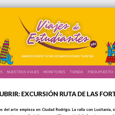
VAMOS DONDE TÚ VAS, ESTAMOS DONDE TÚ ESTÁS
OS
NUESTROS VIAJES
MONITORES
TIENDA
PRESUPUESTO
UBRIR: EXCURSIÓN RUTA DE LAS FOR
os del arte empieza en Ciudad Rodrigo
. La ralla con Lusitania,