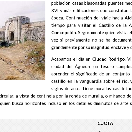
población, casas blasonadas, puentes medi
XVI y más edificaciones que constatan la
época. Continuación del viaje hacia
Ald
tiempo para visitar el Castillo de la
Concepción
. Seguramente quien visita e
vez si previamente no se ha documenta
grandemente por su magnitud, enclave y d
Acabamos el día en
Ciudad Rodrigo
. V
ciudad del Águeda ,un tesoro comple
aprender el significado de un conjunto h
castillo en la vanguardia sobre el río
siglos de arte. Tiene murallas casi intac
ircular, a vista de centinela por la ronda de muralla, o mirando de
 quien busca horizontes incluso en los detalles diminutos de arte 
CUOTA