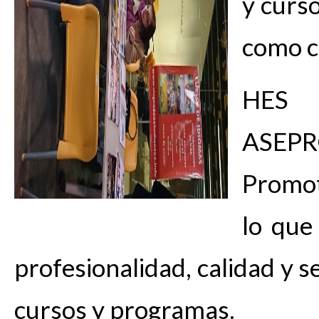
y curso
como c
HES 
ASEPR
Promot
lo que
profesionalidad, calidad y s
cursos y programas.