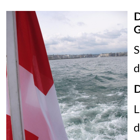
S
d
D
L
d