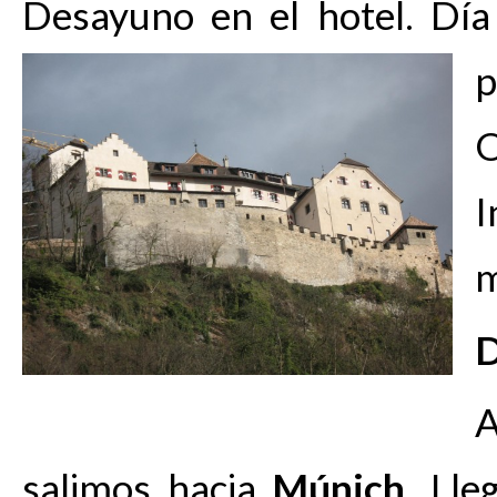
Desayuno en el hotel. Día
O
I
m
A
salimos hacia
Múnich
. Lle