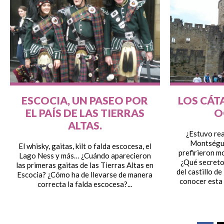
ESCOCIA, UN PASEO POR
LOS CÁTA
EL PAÍS DE LAS TIERRAS
O
ALTAS.
¿Estuvo rea
Montségur
El whisky, gaitas, kilt o falda escocesa, el
prefirieron mo
Lago Ness y más… ¿Cuándo aparecieron
¿Qué secreto
las primeras gaitas de las Tierras Altas en
del castillo d
Escocia? ¿Cómo ha de llevarse de manera
conocer esta 
correcta la falda escocesa?...