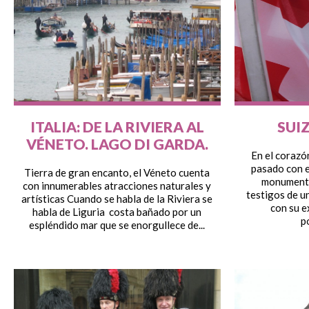
ITALIA: DE LA RIVIERA AL
SUIZ
VÉNETO. LAGO DI GARDA.
En el corazón
pasado con e
Tierra de gran encanto, el Véneto cuenta
monumento
con innumerables atracciones naturales y
testigos de u
artísticas Cuando se habla de la Riviera se
con su e
habla de Liguria costa bañado por un
p
espléndido mar que se enorgullece de...